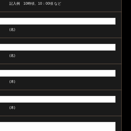
記入例 10時頃、10：00頃 など
(名)
(名)
(本)
(本)