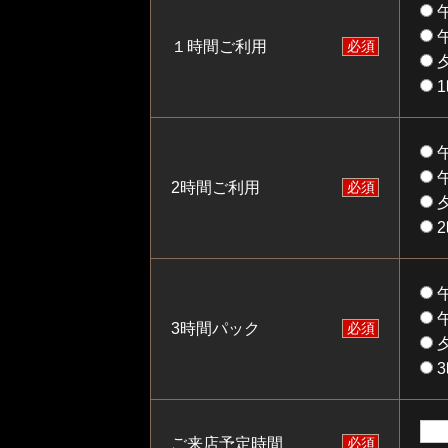
午
午
１時間ご利用
必須
夕
午
午
2時間ご利用
必須
夕
午
午
3時間パック
必須
夕
ご来店予定時間
必須